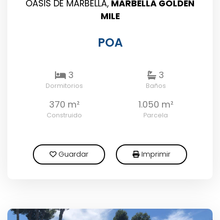
OASIS DE MARBELLA,
MARBELLA GOLDEN
MILE
POA
3
3
Dormitorios
Baños
370 m²
1.050 m²
Construido
Parcela
Guardar
Imprimir