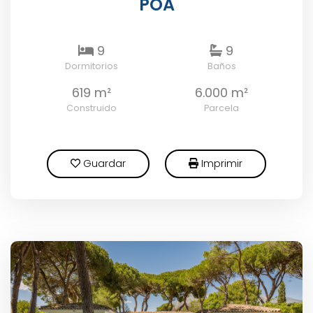
POA
9
9
Dormitorios
Baños
619 m²
6.000 m²
Construido
Parcela
Guardar
Imprimir