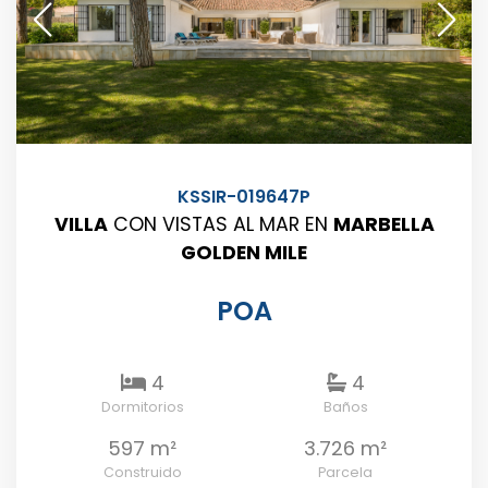
KSSIR-019647P
VILLA
CON VISTAS AL MAR EN
MARBELLA
GOLDEN MILE
POA
4
4
Dormitorios
Baños
597 m²
3.726 m²
Construido
Parcela