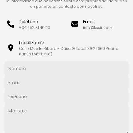
la información que necesites sobre esta propiedad. No dudes
en ponerte en contacto con nosotros.
Teléfono
Email
+34 952 81 40 40
info@kssir.com
Localización
Calle Muelle Ribera - Casa G. Local 39 29660 Puerto
Banús (Marbella)