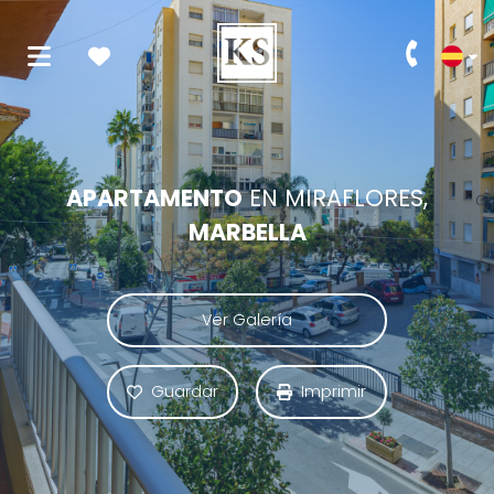
APARTAMENTO
EN MIRAFLORES,
MARBELLA
Ver Galería
Guardar
Imprimir