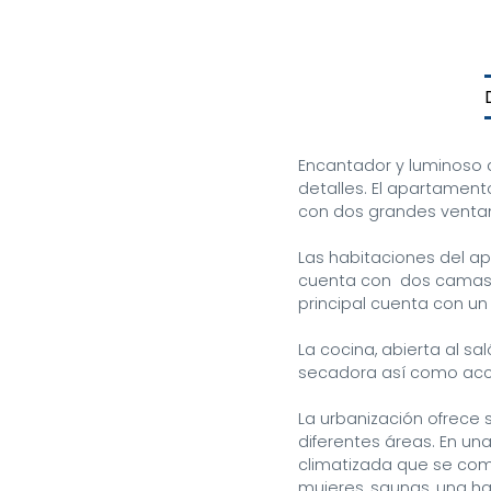
Encantador y luminoso 
detalles. El apartament
con dos grandes ventana
Las habitaciones del ap
cuenta con  dos camas y
principal cuenta con un
La cocina, abierta al s
secadora así como acces
La urbanización ofrece 
diferentes áreas. En una
climatizada que se com
mujeres, saunas, una ha