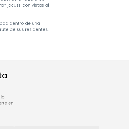
n jacuzzi con vistas al 
iada dentro de una 
rute de sus residentes.
ta
 la
erte en