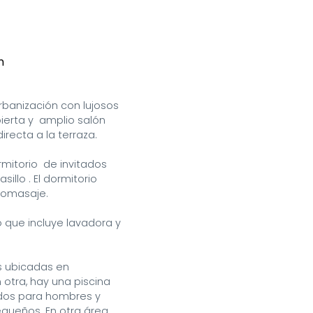
n
banización con lujosos 
rta y  amplio salón  
ecta a la terraza.  

itorio  de invitados 
o . El dormitorio  
romasaje.

que incluye lavadora y  
s ubicadas en 
otra, hay una piscina 
os para hombres y 
queños. En otra área 