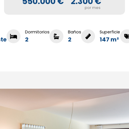
550.000 €
2.300 €
por mes
Dormitorios
Baños
Superficie
ste
2
2
147 m²