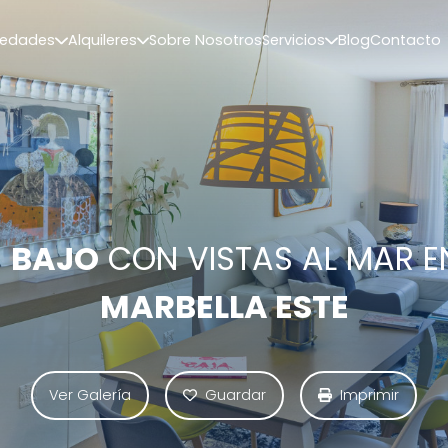
iedades
Alquileres
Sobre Nosotros
Servicios
Blog
Contacto
E
BAJO
CON VISTAS AL MAR E
MARBELLA ESTE
Ver Galería
Guardar
Imprimir