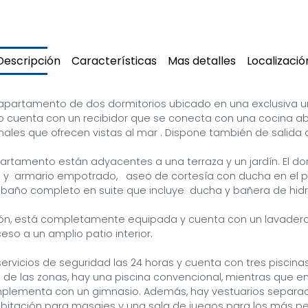
Descripción
Características
Mas detalles
Localizació
apartamento de dos dormitorios ubicado en una exclusiva ur
o cuenta con un recibidor que se conecta con una cocina abie
les que ofrecen vistas al mar . Dispone también de salida dir
artamento están adyacentes a una terraza y un jardín. El dorm
  armario empotrado,   aseo de cortesía con ducha en el pasill
 baño completo en suite que incluye  ducha y bañera de hid
alón, está completamente equipada y cuenta con un lavadero 
o a un amplio patio interior. 

servicios de seguridad las 24 horas y cuenta con tres piscina
 de las zonas, hay una piscina convencional, mientras que en 
plementa con un gimnasio. Además, hay vestuarios separad
bitación para masajes y una sala de juegos para los más pe