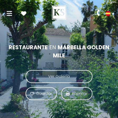
RESTAURANTE
EN
MARBELLA GOLDEN
MILE
Ver Galería
Guardar
Imprimir