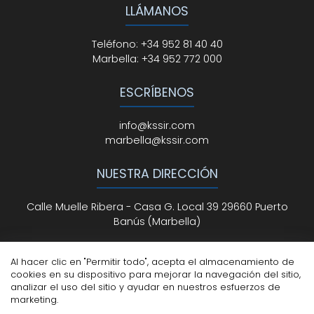
LLÁMANOS
Teléfono
:
+34 952 81 40 40
Marbella:
+34 952 772 000
ESCRÍBENOS
info@kssir.com
marbella@kssir.com
NUESTRA DIRECCIÓN
Calle Muelle Ribera - Casa G. Local 39 29660 Puerto
Banús (Marbella)
Al hacer clic en "Permitir todo", acepta el almacenamiento de
cookies en su dispositivo para mejorar la navegación del sitio,
Todos los derechos reservados
© ksmarbella.com |
analizar el uso del sitio y ayudar en nuestros esfuerzos de
Powered by
Sytio
marketing.