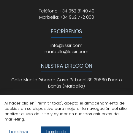
Teléfono
:
+34 952 81 40 40
Marbella:
+34 952 772 000
ESCRÍBENOS
info@kssir.com
marbella@kssir.com
NUESTRA DIRECCIÓN
Calle Muelle Ribera - Casa G. Local 39 29660 Puerto
Banús (Marbella)
Al hacer clic en "Permitir todo", acepta el almacenamiento de
cookies en su dispositivo para mejorar la navegación del sitio,
Todos los derechos reservados
© ksmarbella.com |
analizar el uso del sitio y ayudar en nuestros esfuerzos de
Powered by
Sytio
marketing.
Aviso Legal
|
Política de Cookies
|
Política de Privacidad
Lo rechazo
Lo entiendo