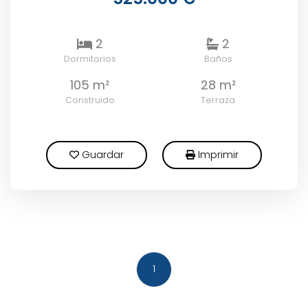
2
2
Dormitorios
Baños
105 m²
28 m²
Construido
Terraza
Guardar
Imprimir
1